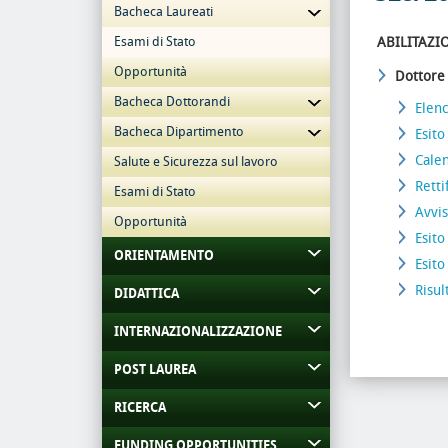
Bacheca Laureati
Esami di Stato
ABILITAZI
Opportunità
Dottore
Bacheca Dottorandi
Elenc
Bacheca Dipartimento
Esito
Calen
Salute e Sicurezza sul lavoro
Retti
Esami di Stato
Avvis
Opportunità
Esito
ORIENTAMENTO
Esito
Risul
DIDATTICA
INTERNAZIONALIZZAZIONE
POST LAUREA
RICERCA
FUNDING OPPORTUNITIES