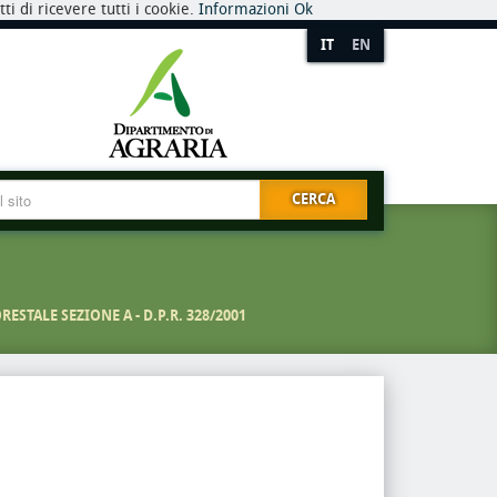
i di ricevere tutti i cookie.
Informazioni
Ok
IT
EN
CERCA
TALE SEZIONE A - D.P.R. 328/2001