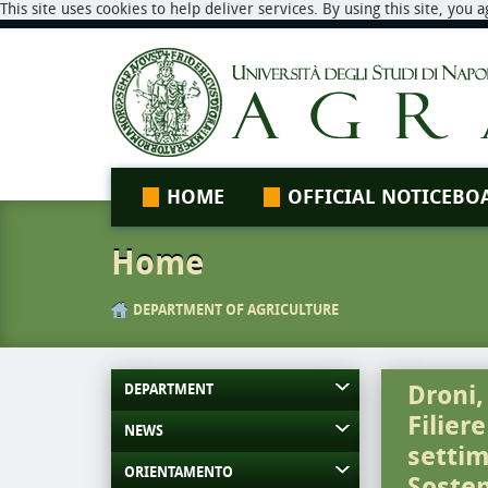
This site uses cookies to help deliver services. By using this site, you
HOME
OFFICIAL NOTICEBO
Home
DEPARTMENT OF AGRICULTURE
Droni,
DEPARTMENT
Filier
NEWS
settim
ORIENTAMENTO
Sosten