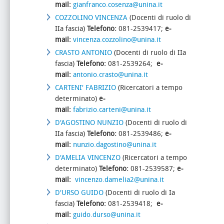
mail:
gianfranco.cosenza@unina.it
COZZOLINO VINCENZA
(Docenti di ruolo di
IIa fascia)
Telefono:
081-2539417;
e-
mail:
vincenza.cozzolino@unina.it
CRASTO ANTONIO
(Docenti di ruolo di IIa
fascia)
Telefono:
081-2539264;
e-
mail:
antonio.crasto@unina.it
CARTENI' FABRIZIO
(Ricercatori a tempo
determinato)
e-
mail:
fabrizio.carteni@unina.it
D'AGOSTINO NUNZIO
(Docenti di ruolo di
IIa fascia)
Telefono:
081-2539486;
e-
mail:
nunzio.dagostino@unina.it
D'AMELIA VINCENZO
(Ricercatori a tempo
determinato)
Telefono:
081-2539587;
e-
mail:
vincenzo.damelia2@unina.it
D'URSO GUIDO
(Docenti di ruolo di Ia
fascia)
Telefono:
081-2539418;
e-
mail:
guido.durso@unina.it