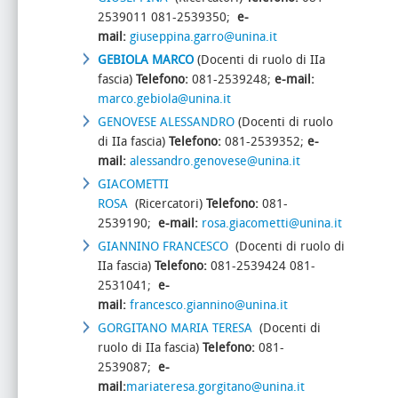
2539011 081-2539350;
e-
mail:
giuseppina.garro@unina.it
GEBIOLA MARCO
(Docenti di ruolo di IIa
fascia)
Telefono:
081-2539248;
e-mail:
marco.gebiola@unina.it
GENOVESE ALESSANDRO
(Docenti di ruolo
di IIa fascia)
Telefono:
081-2539352;
e-
mail:
alessandro.genovese@unina.it
GIACOMETTI
ROSA
(Ricercatori)
Telefono:
081-
2539190;
e-mail:
rosa.giacometti@unina.it
GIANNINO FRANCESCO
(Docenti di ruolo di
IIa fascia)
Telefono:
081-2539424 081-
2531041;
e-
mail:
francesco.giannino@unina.it
GORGITANO MARIA TERESA
(Docenti di
ruolo di IIa fascia)
Telefono:
081-
2539087;
e-
mail:
mariateresa.gorgitano@unina.it