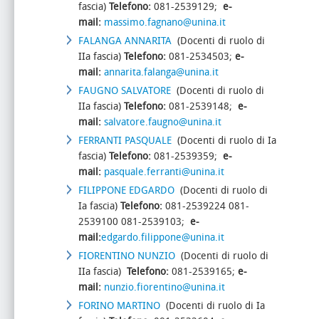
fascia)
Telefono:
081-2539129;
e-
mail:
massimo.fagnano@unina.it
FALANGA ANNARITA
(Docenti di ruolo di
IIa fascia)
Telefono:
081-2534503;
e-
mail:
annarita.falanga@unina.it
FAUGNO SALVATORE
(Docenti di ruolo di
IIa fascia)
Telefono:
081-2539148;
e-
mail:
salvatore.faugno@unina.it
FERRANTI PASQUALE
(Docenti di ruolo di Ia
fascia)
Telefono:
081-2539359;
e-
mail:
pasquale.ferranti@unina.it
FILIPPONE EDGARDO
(Docenti di ruolo di
Ia fascia)
Telefono:
081-2539224 081-
2539100 081-2539103;
e-
mail:
edgardo.filippone@unina.it
FIORENTINO NUNZIO
(Docenti di ruolo di
IIa fascia)
Telefono:
081-2539165;
e-
mail:
nunzio.fiorentino@unina.it
FORINO MARTINO
(Docenti di ruolo di Ia