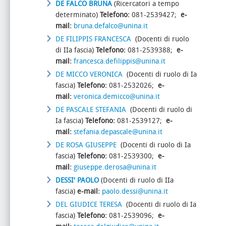
DE FALCO BRUNA
(Ricercatori a tempo
determinato)
Telefono:
081-2539427;
e-
mail:
bruna.defalco@unina.it
DE FILIPPIS FRANCESCA
(Docenti di ruolo
di IIa fascia)
Telefono:
081-2539388;
e-
mail:
francesca.defilippis@unina.it
DE MICCO VERONICA
(Docenti di ruolo di Ia
fascia)
Telefono:
081-2532026;
e-
mail:
veronica.demicco@unina.it
DE PASCALE STEFANIA
(Docenti di ruolo di
Ia fascia)
Telefono:
081-2539127;
e-
mail:
stefania.depascale@unina.it
DE ROSA GIUSEPPE
(Docenti di ruolo di Ia
fascia)
Telefono:
081-2539300;
e-
mail:
giuseppe.derosa@unina.it
DESSI' PAOLO
(Docenti di ruolo di IIa
fascia)
e-mail:
paolo.dessi@unina.it
DEL GIUDICE TERESA
(Docenti di ruolo di Ia
fascia)
Telefono:
081-2539096;
e-