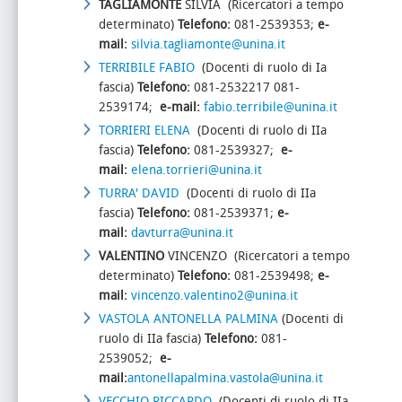
TAGLIAMONTE
SILVIA (Ricercatori a tempo
determinato)
Telefono:
081-2539353;
e-
mail:
silvia.tagliamonte@unina.it
TERRIBILE FABIO
(Docenti di ruolo di Ia
fascia)
Telefono:
081-2532217 081-
2539174;
e-mail:
fabio.terribile@unina.it
TORRIERI ELENA
(Docenti di ruolo di IIa
fascia)
Telefono:
081-2539327;
e-
mail:
elena.torrieri@unina.it
TURRA' DAVID
(Docenti di ruolo di IIa
fascia)
Telefono:
081-2539371;
e-
mail:
davturra@unina.it
VALENTINO
VINCENZO (Ricercatori a tempo
determinato)
Telefono:
081-2539498;
e-
mail:
vincenzo.valentino2@unina.it
VASTOLA ANTONELLA PALMINA
(Docenti di
ruolo di IIa fascia)
Telefono:
081-
2539052;
e-
mail:
antonellapalmina.vastola@unina.it
VECCHIO RICCARDO
(Docenti di ruolo di IIa