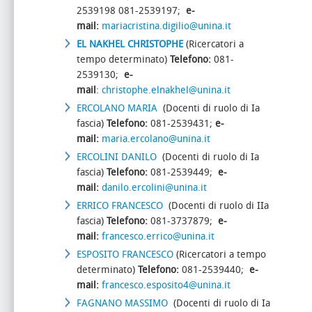
2539198 081-2539197;
e-
mail:
mariacristina.digilio@unina.it
EL NAKHEL CHRISTOPHE
(Ricercatori a
tempo determinato)
Telefono:
081-
2539130;
e-
mail
:
christophe.elnakhel@unina.it
ERCOLANO MARIA
(Docenti di ruolo di Ia
fascia)
Telefono:
081-2539431;
e-
mail:
maria.ercolano@unina.it
ERCOLINI DANILO
(Docenti di ruolo di Ia
fascia)
Telefono:
081-2539449;
e-
mail:
danilo.ercolini@unina.it
ERRICO FRANCESCO
(Docenti di ruolo di IIa
fascia)
Telefono:
081-3737879;
e-
mail:
francesco.errico@unina.it
ESPOSITO FRANCESCO
(Ricercatori a tempo
determinato)
Telefono:
081-2539440;
e-
mail:
francesco.esposito4@unina.it
FAGNANO MASSIMO
(Docenti di ruolo di Ia