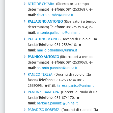
NITRIDE CHIARA
(Ricercatori a tempo
determinato)
Telefono:
081-2533687;
e-
mail:
chiara.nitride@unina.it
PALLADINO ANTONIO
(Ricercatori a tempo
determinato)
Telefono:
081-2539264;
e-
mail:
antonio.palladino@unina.it
PALLADINO MARIO
(Docenti di ruolo di IIa
fascia)
Telefono:
081-2539416;
e-
mail:
mario.palladino@unina.it
PANNICO ANTONIO
(Ricercatori a tempo
determinato)
Telefono:
081-2539069;
e-
mail:
antonio.pannico@unina.it
PANICO TERESA
(Docenti di ruolo di IIa
fascia)
Telefono:
081-2539234 081-
2539095;
e-mail:
teresa.panico@unina.it
PANUNZI BARBARA
(Docenti di ruolo di IIa
fascia)
Telefono:
081-674170;
e-
mail:
barbara.panunzi@unina.it
PARADISO ROBERTA
(Docenti di ruolo di IIa