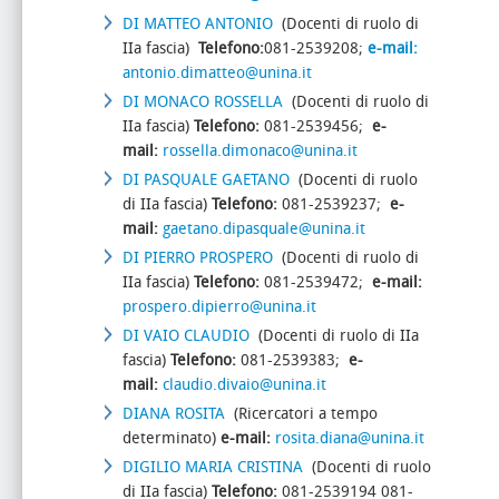
DI MATTEO ANTONIO
(Docenti di ruolo di
IIa fascia)
Telefono:
081-2539208;
e-mail:
antonio.dimatteo@unina.it
DI MONACO ROSSELLA
(Docenti di ruolo di
IIa fascia)
Telefono:
081-2539456;
e-
mail:
rossella.dimonaco@unina.it
DI PASQUALE GAETANO
(Docenti di ruolo
di IIa fascia)
Telefono:
081-2539237;
e-
mail:
gaetano.dipasquale@unina.it
DI PIERRO PROSPERO
(Docenti di ruolo di
IIa fascia)
Telefono:
081-2539472;
e-mail:
prospero.dipierro@unina.it
DI VAIO CLAUDIO
(Docenti di ruolo di IIa
fascia)
Telefono:
081-2539383;
e-
mail:
claudio.divaio@unina.it
DIANA ROSITA
(Ricercatori a tempo
determinato)
e-mail:
rosita.diana@unina.it
DIGILIO MARIA CRISTINA
(Docenti di ruolo
di IIa fascia)
Telefono:
081-2539194 081-