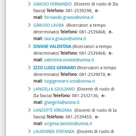
GRASSO FERNANDO
(Docenti di ruolo di IIa
fascia)
Telefono:
081-2539298;
e-
mail:
fernando.grasso@unina.it
GRAUSO LAURA
(Ricercatori a tempo
determinato)
Telefono:
081-2539468;
e-
mail:
laura.grauso@unina.it
IOVANE VALENTINA
(Ricercatori a tempo
determinato)
Telefono:
081-2539468;
e-
mail:
valentina.iovane@unina.it
IZZO LUIGI GENNARO
(Ricercatori a tempo
determinato)
Telefono:
081-2539070;
e-
mail:
luigigennaro.izzo@unina.it
LANGELLA GIULIANO
(Docenti di ruolo di
IIa fascia)
Telefono:
081-2532136;
e-
mail:
glangella@unina.it
LANZOTTI VIRGINIA
(Docenti di ruolo di Ia
fascia)
Telefono:
081-2539459;
e-
mail:
virginia.lanzotti@unina.it
LAUDONIA STEFANIA
(Docenti di ruolo di