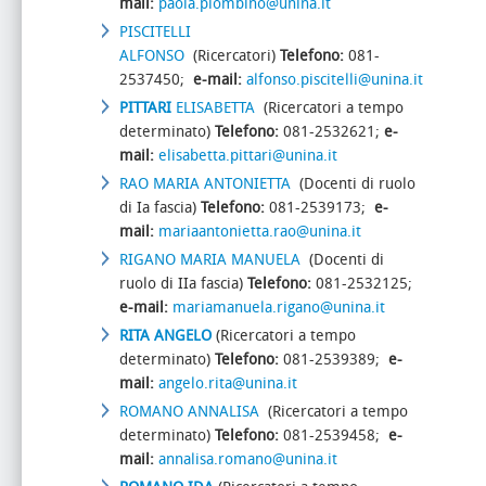
mail:
paola.piombino@unina.it
PISCITELLI
ALFONSO
(Ricercatori)
Telefono:
081-
2537450;
e-mail:
alfonso.piscitelli@unina.it
PITTARI
ELISABETTA
(Ricercatori a tempo
determinato)
Telefono:
081-2532621;
e-
mail:
elisabetta.pittari@unina.it
RAO MARIA ANTONIETTA
(Docenti di ruolo
di Ia fascia)
Telefono:
081-2539173;
e-
mail:
mariaantonietta.rao@unina.it
RIGANO MARIA MANUELA
(Docenti di
ruolo di IIa fascia)
Telefono:
081-2532125;
e-mail:
mariamanuela.rigano@unina.it
RITA ANGELO
(Ricercatori a tempo
determinato)
Telefono:
081-2539389;
e-
mail:
angelo.rita@unina.it
ROMANO ANNALISA
(Ricercatori a tempo
determinato)
Telefono:
081-2539458;
e-
mail:
annalisa.romano@unina.it