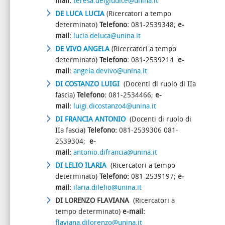
mail:
teresa.delgiudice@unina.it
DE LUCA LUCIA
(Ricercatori a tempo
determinato)
Telefono:
081-2539348;
e-
mail:
lucia.deluca@unina.it
DE VIVO ANGELA
(Ricercatori a tempo
determinato)
Telefono:
081-2539214
e-
mail:
angela.devivo@unina.it
DI COSTANZO LUIGI
(Docenti di ruolo di IIa
fascia)
Telefono:
081-2534466;
e-
mail:
luigi.dicostanzo4@unina.it
DI FRANCIA ANTONIO
(Docenti di ruolo di
IIa fascia)
Telefono:
081-2539306 081-
2539304;
e-
mail:
antonio.difrancia@unina.it
DI LELIO
ILARIA
(Ricercatori a tempo
determinato)
Telefono:
081-2539197;
e-
mail:
ilaria.dilelio@unina.it
DI LORENZO FLAVIANA
(Ricercatori a
tempo determinato)
e-mail:
flaviana.dilorenzo@unina.it