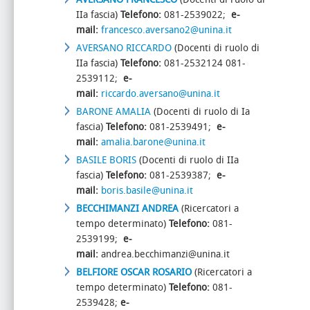
IIa fascia)
Telefono:
081-2539022;
e-
mail:
francesco.aversano2@unina.it
AVERSANO RICCARDO
(Docenti di ruolo di
IIa fascia)
Telefono:
081-2532124 081-
2539112;
e-
mail:
riccardo.aversano@unina.it
BARONE AMALIA
(Docenti di ruolo di Ia
fascia)
Telefono:
081-2539491;
e-
mail:
amalia.barone@unina.it
BASILE BORIS
(Docenti di ruolo di IIa
fascia)
Telefono:
081-2539387;
e-
mail:
boris.basile@unina.it
BECCHIMANZI ANDREA
(Ricercatori a
tempo determinato)
Telefono:
081-
2539199;
e-
mail:
andrea.becchimanzi@unina.it
BELFIORE OSCAR ROSARIO
(Ricercatori a
tempo determinato)
Telefono:
081-
2539428;
e-