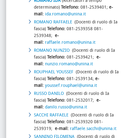
ROMANO IDA
(Ricercatori a tempo
determinato)
Telefono:
081-2539401;
e-
mail:
ida.roma
no@unina.it
ROMANO RAFFAELE
(Docenti di ruolo di Ia
fascia)
Telefono:
081-2539358 081-
2539348;
e-
mail:
raffaele.romano@unina.it
ROMANO NUNZIO
(Docenti di ruolo di Ia
fascia)
Telefono:
081-2539421;
e-
mail:
nunzio.romano@unina.it
ROUPHAEL YOUSSEF
(Docenti di ruolo di Ia
fascia)
Telefono:
081-2539134;
e-
mail:
youssef.rouphael@unina.it
RUSSO DANILO
(Docenti di ruolo di Ia
fascia)
Telefono:
081-2532017;
e-
mail:
danilo.russo@unina.it
SACCHI RAFFAELE
(Docenti di ruolo di Ia
fascia)
Telefono:
081-2539320 081-
2539319;
e-mail:
raffaele.sacchi@unina.it
SANNINO FILOMENA
(Docenti di ruolo di