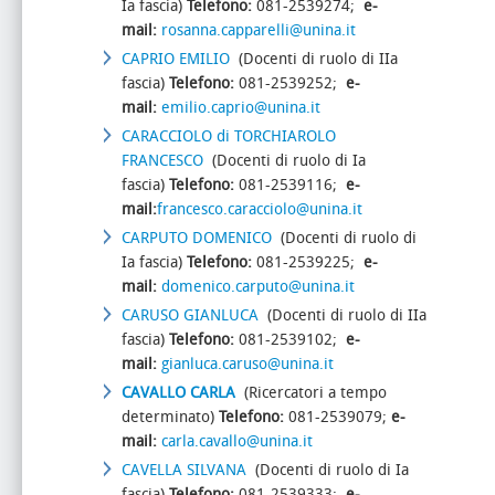
Ia fascia)
Telefono:
081-2539274;
e-
mail:
rosanna.capparelli@unina.it
CAPRIO EMILIO
(Docenti di ruolo di IIa
fascia)
Telefono:
081-2539252;
e-
mail:
emilio.caprio@unina.it
CARACCIOLO di TORCHIAROLO
FRANCESCO
(Docenti di ruolo di Ia
fascia)
Telefono:
081-2539116;
e-
mail:
francesco.caracciolo@unina.it
CARPUTO DOMENICO
(Docenti di ruolo di
Ia fascia)
Telefono:
081-2539225;
e-
mail:
domenico.carputo@unina.it
CARUSO GIANLUCA
(Docenti di ruolo di IIa
fascia)
Telefono:
081-2539102;
e-
mail:
gianluca.caruso@unina.it
CAVALLO
CARLA
(Ricercatori a tempo
determinato)
Telefono:
081-2539079;
e-
mail:
carla.cavallo@unina.it
CAVELLA SILVANA
(Docenti di ruolo di Ia
fascia)
Telefono:
081-2539333;
e-