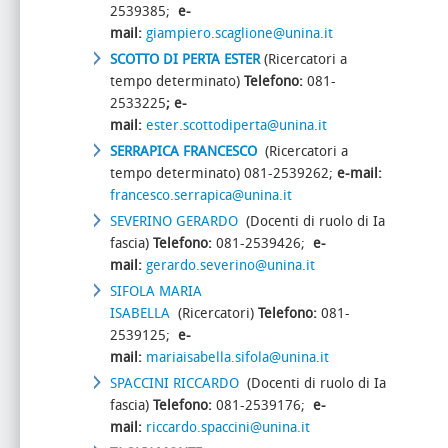
2539385;
e-
mail:
giampiero.scaglione@unina.it
SCOTTO DI PERTA ESTER
(Ricercatori a
tempo determinato)
Telefono:
081-
2533225
; e-
mail:
ester.scottodiperta@unina.it
SERRAPICA
FRANCESCO
(Ricercatori a
tempo determinato) 081-2539262;
e-mail:
francesco.serrapica@unina.it
SEVERINO GERARDO
(Docenti di ruolo di Ia
fascia)
Telefono:
081-2539426;
e-
mail:
gerardo.severino@unina.it
SIFOLA MARIA
ISABELLA
(Ricercatori)
Telefono:
081-
2539125;
e-
mail:
mariaisabella.sifola@unina.it
SPACCINI RICCARDO
(Docenti di ruolo di Ia
fascia)
Telefono:
081-2539176;
e-
mail:
riccardo.spaccini@unina.it