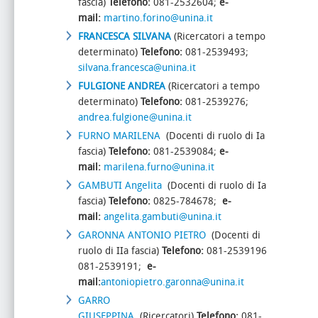
fascia)
Telefono:
081-2532604;
e-
mail:
martino.forino@unina.it
FRANCESCA SILVANA
(Ricercatori a tempo
determinato)
Telefono:
081-2539493;
silvana.francesca@unina.it
FULGIONE ANDREA
(Ricercatori a tempo
determinato)
Telefono:
081-2539276;
andrea.fulgione@unina.it
FURNO MARILENA
(Docenti di ruolo di Ia
fascia)
Telefono:
081-2539084;
e-
mail:
marilena.furno@unina.it
GAMBUTI Angelita
(Docenti di ruolo di Ia
fascia)
Telefono:
0825-784678;
e-
mail:
angelita.gambuti@unina.it
GARONNA ANTONIO PIETRO
(Docenti di
ruolo di IIa fascia)
Telefono:
081-2539196
081-2539191;
e-
mail:
antoniopietro.garonna@unina.it
GARRO
GIUSEPPINA
(Ricercatori)
Telefono:
081-