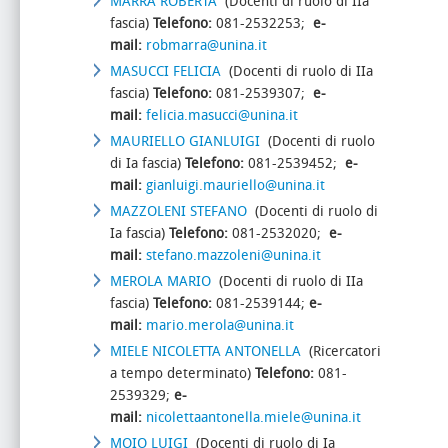
MARRA ROBERTA
(Docenti di ruolo di IIa
fascia)
Telefono:
081-2532253;
e-
mail:
robmarra@unina.it
MASUCCI FELICIA
(Docenti di ruolo di IIa
fascia)
Telefono:
081-2539307;
e-
mail:
felicia.masucci@unina.it
MAURIELLO GIANLUIGI
(Docenti di ruolo
di Ia fascia)
Telefono:
081-2539452;
e-
mail:
gianluigi.mauriello@unina.it
MAZZOLENI STEFANO
(Docenti di ruolo di
Ia fascia)
Telefono:
081-2532020;
e-
mail:
stefano.mazzoleni@unina.it
MEROLA MARIO
(Docenti di ruolo di IIa
fascia)
Telefono:
081-2539144;
e-
mail:
mario.merola@unina.it
MIELE NICOLETTA ANTONELLA
(Ricercatori
a tempo determinato)
Telefono:
081-
2539329;
e-
mail:
nicolettaantonella.miele@unina.it
MOIO LUIGI
(Docenti di ruolo di Ia