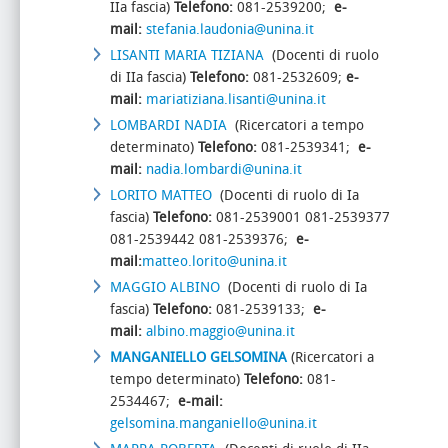
IIa fascia)
Telefono:
081-2539200;
e-
mail:
stefania.laudonia@unina.it
LISANTI MARIA TIZIANA
(Docenti di ruolo
di IIa fascia)
Telefono:
081-2532609;
e-
mail:
mariatiziana.lisanti@unina.it
LOMBARDI NADIA
(Ricercatori a tempo
determinato)
Telefono:
081-2539341;
e-
mail:
nadia.lombardi@unina.it
LORITO MATTEO
(Docenti di ruolo di Ia
fascia)
Telefono:
081-2539001 081-2539377
081-2539442 081-2539376;
e-
mail:
matteo.lorito@unina.it
MAGGIO ALBINO
(Docenti di ruolo di Ia
fascia)
Telefono:
081-2539133;
e-
mail:
albino.maggio@unina.it
MANGANIELLO GELSOMINA
(Ricercatori a
tempo determinato)
Telefono:
081-
2534467;
e-mail:
gelsomina.manganiello@unina.it