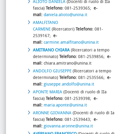
ALIOTO DANIELA
(Docenti di ruolo di IIa
fascia)
Telefono:
081-2539365;
e-
mail:
daniela.alioto@unina.it
AMALFITANO
CARMINE
(Ricercatori)
Telefono:
081-
2539167;
e-
mail:
carmine.amalfitano@unina.it
AMITRANO CHIARA
(Ricercatori a tempo
determinato)
Telefono:
081-2539856;
e-
mail:
chiara.amitrano@unina.it
ANDOLFO GIUSEPPE
(Ricercatori a tempo
determinato)
Telefono:
081-2535566;
e-
mail:
giuseppe.andolfo@unina.it
APONTE MARIA
(Docenti di ruolo di IIa
fascia)
Telefono:
081-2539398;
e-
mail:
maria.aponte@unina.it
ARONNE GIOVANNA
(Docenti di ruolo di Ia
fascia)
Telefono:
081-2539443;
e-
mail:
giovanna.aronne@unina.it
AVERSANO FRAN
CESCO
(Docenti di ruolo di