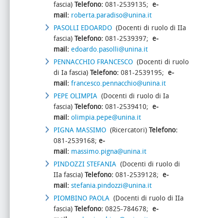
fascia)
Telefono:
081-2539135;
e-
mail:
roberta.paradiso@unina.it
PASOLLI EDOARDO
(Docenti di ruolo di IIa
fascia)
Telefono:
081-2539397;
e-
mail:
edoardo.pasolli@unina.it
PENNACCHIO FRANCESCO
(Docenti di ruolo
di Ia fascia)
Telefono:
081-2539195;
e-
mail:
francesco.pennacchio@unina.it
PEPE OLIMPIA
(Docenti di ruolo di Ia
fascia)
Telefono:
081-2539410;
e-
mail:
olimpia.pepe@unina.it
PIGNA MASSIMO
(Ricercatori)
Telefono:
081-2539168;
e-
mail:
massimo.pigna@unina.it
PINDOZZI STEFANIA
(Docenti di ruolo di
IIa fascia)
Telefono:
081-2539128;
e-
mail:
stefania.pindozzi@unina.it
PIOMBINO PAOLA
(Docenti di ruolo di IIa
fascia)
Telefono:
0825-784678;
e-