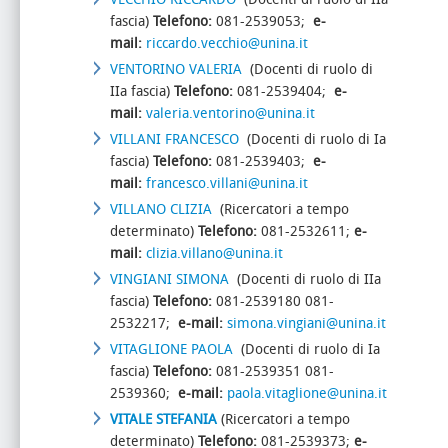
fascia)
Telefono:
081-2539053;
e-
mail:
riccardo.vecchio@unina.it
VENTORINO VALERIA
(Docenti di ruolo di
IIa fascia)
Telefono:
081-2539404;
e-
mail:
valeria.ventorino@unina.it
VILLANI FRANCESCO
(Docenti di ruolo di Ia
fascia)
Telefono:
081-2539403;
e-
mail:
francesco.villani@unina.it
VILLANO CLIZIA
(Ricercatori a tempo
determinato)
Telefono:
081-2532611;
e-
mail:
clizia.villano@unina.it
VINGIANI SIMONA
(Docenti di ruolo di IIa
fascia)
Telefono:
081-2539180 081-
2532217;
e-mail:
simona.vingiani@unina.it
VITAGLIONE PAOLA
(Docenti di ruolo di Ia
fascia)
Telefono:
081-2539351 081-
2539360;
e-mail:
paola.vitaglione@unina.it
VITALE STEFANIA
(Ricercatori a tempo
determinato)
Telefono:
081-2539373;
e-