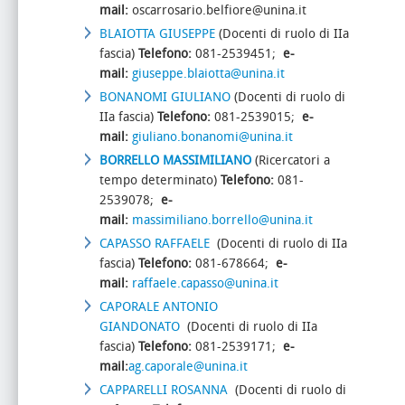
mail:
oscarrosario.belfiore@unina.it
BLAIOTTA GIUSEPPE
(Docenti di ruolo di IIa
fascia)
Telefono:
081-2539451;
e-
mail:
giuseppe.blaiotta@unina.it
BONANOMI GIULIANO
(Docenti di ruolo di
IIa fascia)
Telefono:
081-2539015;
e-
mail:
giuliano.bonanomi@unina.it
BORRELLO MASSIMILIANO
(Ricercatori a
tempo determinato)
Telefono:
081-
2539078;
e-
mail:
massimiliano.borrello@unina.it
CAPASSO RAFFAELE
(Docenti di ruolo di IIa
fascia)
Telefono:
081-678664;
e-
mail:
raffaele.capasso@unina.it
CAPORALE ANTONIO
GIANDONATO
(Docenti di ruolo di IIa
fascia)
Telefono:
081-2539171;
e-
mail:
ag.caporale@unina.it
CAPPARELLI ROSANNA
(Docenti di ruolo di