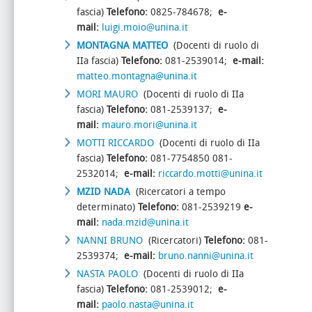
fascia)
Telefono:
0825-784678;
e-
mail:
luigi.moio@unina.it
MONTAGNA MATTEO
(Docenti di ruolo di
IIa fascia)
Telefono:
081-2539014;
e-mail:
matteo.montagna@unina.it
MORI MAURO
(Docenti di ruolo di IIa
fascia)
Telefono:
081-2539137;
e-
mail:
mauro.mori@unina.it
MOTTI RICCARDO
(Docenti di ruolo di IIa
fascia)
Telefono:
081-7754850 081-
2532014;
e-mail:
riccardo.motti@unina.it
MZID NADA
(Ricercatori a tempo
determinato)
Telefono:
081-2539219
e-
mail:
nada.mzid@unina.it
NANNI BRUNO
(Ricercatori)
Telefono:
081-
2539374;
e-mail:
bruno.nanni@unina.it
NASTA PAOLO
(Docenti di ruolo di IIa
fascia)
Telefono:
081-2539012;
e-
mail:
paolo.nasta@unina.it