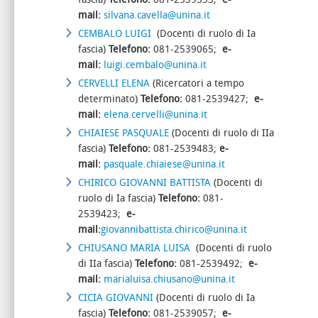
mail:
silvana.cavella@unina.it
CEMBALO LUIGI
(Docenti di ruolo di Ia
fascia)
Telefono:
081-2539065;
e-
mail:
luigi.cembalo@unina.it
CERVELLI ELENA
(Ricercatori a tempo
determinato)
Telefono:
081-2539427;
e-
mail:
elena.cervelli@unina.it
CHIAIESE PASQUALE
(Docenti di ruolo di IIa
fascia)
Telefono:
081-2539483;
e-
mail:
pasquale.chiaiese@unina.it
CHIRICO GIOVANNI BATTISTA
(Docenti di
ruolo di Ia fascia)
Telefono:
081-
2539423;
e-
mail:
giovannibattista.chirico@unina.it
CHIUSANO MARIA LUISA
(Docenti di ruolo
di IIa fascia)
Telefono:
081-2539492;
e-
mail:
marialuisa.chiusano@unina.it
CICIA GIOVANNI
(Docenti di ruolo di Ia
fascia)
Telefono:
081-2539057;
e-