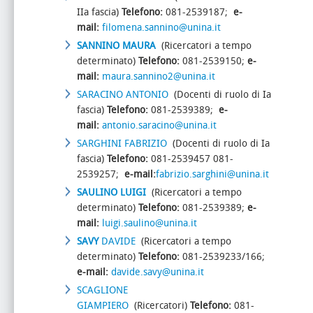
IIa fascia)
Telefono:
081-2539187;
e-
mail:
filomena.sannino@unina.it
SANNINO MAURA
(Ricercatori a tempo
determinato)
Telefono:
081-2539150;
e-
mail:
maura.sannino2@unina.it
SARACINO ANTONIO
(Docenti di ruolo di Ia
fascia)
Telefono:
081-2539389;
e-
mail:
antonio.saracino@unina.it
SARGHINI FABRIZIO
(Docenti di ruolo di Ia
fascia)
Telefono:
081-2539457 081-
2539257;
e-mail:
fabrizio.sarghini@unina.it
SAULINO LUIGI
(Ricercatori a tempo
determinato)
Telefono:
081-2539389;
e-
mail:
luigi.saulino@unina.it
SAVY
DAVIDE
(Ricercatori a tempo
determinato)
Telefono:
081-2539233/166;
e-mail:
davide.savy@unina.it
SCAGLIONE
GIAMPIERO
(Ricercatori)
Telefono:
081-