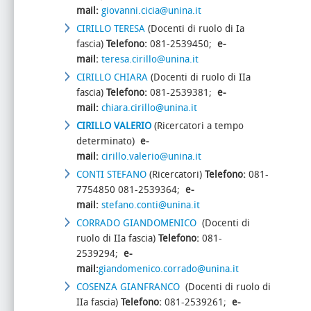
mail:
giovanni.cicia@unina.it
CIRILLO TERESA
(Docenti di ruolo di Ia
fascia)
Telefono:
081-2539450;
e-
mail:
teresa.cirillo@unina.it
CIRILLO CHIARA
(Docenti di ruolo di IIa
fascia)
Telefono:
081-2539381;
e-
mail:
chiara.cirillo@unina.it
CIRILLO VALERIO
(Ricercatori a tempo
determinato)
e-
mail:
cirillo.valerio@unina.it
CONTI STEFANO
(Ricercatori)
Telefono:
081-
7754850 081-2539364;
e-
mail:
stefano.conti@unina.it
CORRADO GIANDOMENICO
(Docenti di
ruolo di IIa fascia)
Telefono:
081-
2539294;
e-
mail:
giandomenico.corrado@unina.it
COSENZA GIANFRANCO
(Docenti di ruolo di
IIa fascia)
Telefono:
081-2539261;
e-