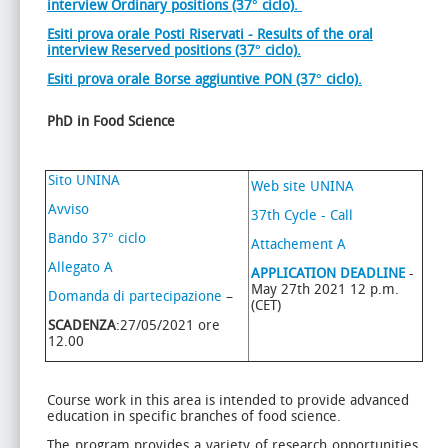
interview Ordinary positions (37° ciclo).
Esiti prova orale Posti Riservati - Results of the oral
interview Reserved positions (37° ciclo).
Esiti prova orale Borse aggiuntive PON (37° ciclo).
PhD in Food Science
Sito UNINA
Web site UNINA
Avviso
37th Cycle - Call
Bando 37° ciclo
Attachement A
Allegato A
APPLICATION DEADLINE
-
May 27th 2021 12 p.m.
Domanda di partecipazione
–
(CET)
SCADENZA
:27/05/2021 ore
12.00
Course work in this area is intended to provide advanced
education in specific branches of food science.
The program provides a variety of research opportunities