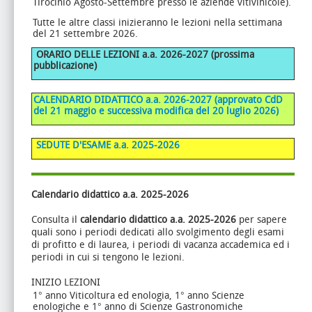
Tirocinio Agosto-Settembre presso le aziende vitivinicole).
Tutte le altre classi inizieranno le lezioni nella settimana
del 21 settembre 2026.
ORARIO DELLE LEZIONI
a.a. 2026-2027
(prossima
pubblicazione)
C
ALENDARIO DIDATTICO a.a. 2026-2027 (approvato CdD
del 21 maggio e successiva modifica del 20 luglio 2026)
SEDUTE D'ESAME a.a. 2025-2026
Calendario didattico a.a. 2025-2026
Consulta il
calendario didattico a.a. 2025-2026
per sapere
quali sono i periodi dedicati allo svolgimento degli esami
di profitto e di laurea, i periodi di vacanza accademica ed i
periodi in cui si tengono le lezioni.
INIZIO LEZIONI
1° anno Viticoltura ed enologia, 1° anno Scienze
enologiche e 1° anno di Scienze Gastronomiche