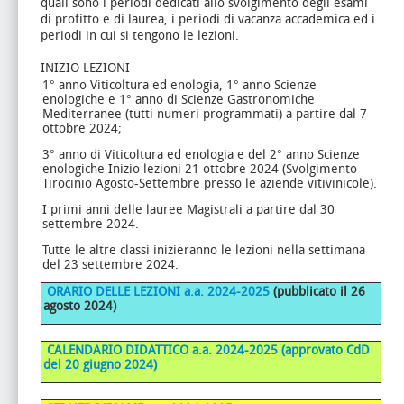
quali sono i periodi dedicati allo svolgimento degli esami
di profitto e di laurea, i periodi di vacanza accademica ed i
periodi in cui si tengono le lezioni.
INIZIO LEZIONI
1° anno Viticoltura ed enologia, 1° anno Scienze
enologiche e 1° anno di Scienze Gastronomiche
Mediterranee (tutti numeri programmati) a partire dal 7
ottobre 2024;
3° anno di Viticoltura ed enologia e del 2° anno Scienze
enologiche Inizio lezioni 21 ottobre 2024 (Svolgimento
Tirocinio Agosto-Settembre presso le aziende vitivinicole).
I primi anni delle lauree Magistrali a partire dal 30
settembre 2024.
Tutte le altre classi inizieranno le lezioni nella settimana
del 23 settembre 2024.
ORARIO DELLE LEZIONI
a.a. 2024-2025
(pubblicato il 26
agosto 2024)
CALENDARIO DIDATTICO a.a. 2024-2025 (approvato CdD
del 20 giugno 2024)