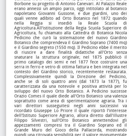
Borbone su progetto di Antonio Canevari. Al Palazzo Reale
erano annessi un ampio parco, oggi intitolato al botanico
napoletano Giovanni Gussone, e due giardini, uno dei
quali venne adibito ad Orto Botanico nel 1872 quando
nella Reggia si insediò la Reale Scuola di
Agricoltura.All'istituzione della Regia Scuola Superiore di
Agricoltura, fu chiamato alla Cattedra di Botanica Nicola
Pedicino che curò la sistemazione del nuovo Giardino
Botanico che comprendeva il Giardino Soprano (7400 mq)
e il Giardino segreto (1550 mq). Il Pedicino ebbe il merito
di riuscire a dare finalità didattiche all'Orto senza
snaturare la struttura originale; nel 1875 pubblicò il
primo catalogo dei semi e nel 1877 fece costruire una
serra in ferro e vetro di ottima fattura e ben integrata nel
contesto del Giardino storico, recentemente restaurata.
Complessivamente quindi la Direzione del Pedicino,
anche se di soli quattro anni (dal 1873 la 1877), fu
caratterizzata da una notevole e positiva attività per lo
sviluppo del nuovo Orto Botanico. A Pedicino successe
Orazio Comes il quale diede all'Orto Botanico una valenza
soprattutto come area di sperimentazione agraria. Tra i
vari direttori susseguitesi negli anni successivi va
ricordato Giuseppe Lo Priore il quale riportò l'interesse
dell'Istituto Superiore Agrario, allora diretto dall'illustre
Filippo Silvestri, sull'Orto Botanico annettendovi gli
appezzamenti compresi tra il Giardino Soprano ed il
Grande Muro del Gioco della Pallacorda, mostrando
quindi una ritrovata sensibilità per il valore monumentale