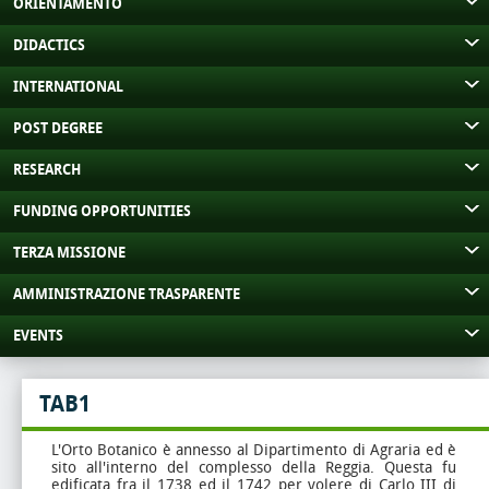
ORIENTAMENTO
DIDACTICS
INTERNATIONAL
POST DEGREE
RESEARCH
FUNDING OPPORTUNITIES
TERZA MISSIONE
AMMINISTRAZIONE TRASPARENTE
EVENTS
TAB1
L'Orto Botanico è annesso al Dipartimento di Agraria ed è
sito all'interno del complesso della Reggia. Questa fu
edificata fra il 1738 ed il 1742 per volere di Carlo III di