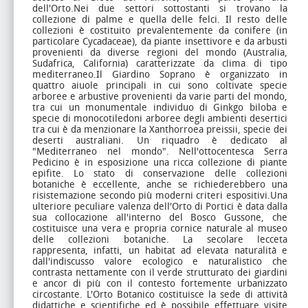
dell'Orto.Nei due settori sottostanti si trovano la
collezione di palme e quella delle felci. Il resto delle
collezioni è costituito prevalentemente da conifere (in
particolare Cycadaceae), da piante insettivore e da arbusti
provenienti da diverse regioni del mondo (Australia,
Sudafrica, California) caratterizzate da clima di tipo
mediterraneo.Il Giardino Soprano è organizzato in
quattro aiuole principali in cui sono coltivate specie
arboree e arbustive provenienti da varie parti del mondo,
tra cui un monumentale individuo di Ginkgo biloba e
specie di monocotiledoni arboree degli ambienti desertici
tra cui è da menzionare la Xanthorroea preissii, specie dei
deserti australiani. Un riquadro è dedicato al
"Mediterraneo nel mondo". Nell'ottocentesca Serra
Pedicino è in esposizione una ricca collezione di piante
epifite. Lo stato di conservazione delle collezioni
botaniche è eccellente, anche se richiederebbero una
risistemazione secondo più moderni criteri espositivi.Una
ulteriore peculiare valenza dell'Orto di Portici è data dalla
sua collocazione all'interno del Bosco Gussone, che
costituisce una vera e propria cornice naturale al museo
delle collezioni botaniche. La secolare lecceta
rappresenta, infatti, un habitat ad elevata naturalità e
dall'indiscusso valore ecologico e naturalistico che
contrasta nettamente con il verde strutturato dei giardini
e ancor di più con il contesto fortemente urbanizzato
circostante. L'Orto Botanico costituisce la sede di attività
didattiche e scientifiche ed è possibile effettuare visite