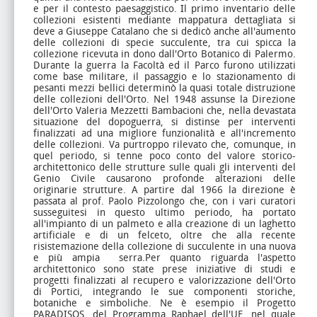
e per il contesto paesaggistico. Il primo inventario delle
collezioni esistenti mediante mappatura dettagliata si
deve a Giuseppe Catalano che si dedicò anche all'aumento
delle collezioni di specie succulente, tra cui spicca la
collezione ricevuta in dono dall'Orto Botanico di Palermo.
Durante la guerra la Facoltà ed il Parco furono utilizzati
come base militare, il passaggio e lo stazionamento di
pesanti mezzi bellici determinò la quasi totale distruzione
delle collezioni dell'Orto. Nel 1948 assunse la Direzione
dell'Orto Valeria Mezzetti Bambacioni che, nella devastata
situazione del dopoguerra, si distinse per interventi
finalizzati ad una migliore funzionalità e all'incremento
delle collezioni. Va purtroppo rilevato che, comunque, in
quel periodo, si tenne poco conto del valore storico-
architettonico delle strutture sulle quali gli interventi del
Genio Civile causarono profonde alterazioni delle
originarie strutture. A partire dal 1966 la direzione è
passata al prof. Paolo Pizzolongo che, con i vari curatori
susseguitesi in questo ultimo periodo, ha portato
all'impianto di un palmeto e alla creazione di un laghetto
artificiale e di un felceto, oltre che alla recente
risistemazione della collezione di succulente in una nuova
e più ampia serra.Per quanto riguarda l'aspetto
architettonico sono state prese iniziative di studi e
progetti finalizzati al recupero e valorizzazione dell'Orto
di Portici, integrando le sue componenti storiche,
botaniche e simboliche. Ne è esempio il Progetto
PARADISOS, del Programma Raphael dell'UE, nel quale