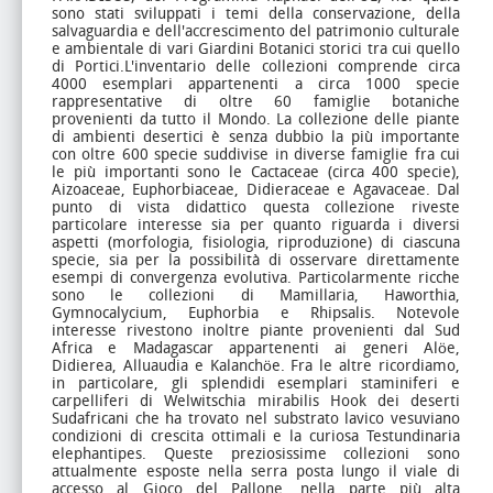
sono stati sviluppati i temi della conservazione, della
salvaguardia e dell'accrescimento del patrimonio culturale
e ambientale di vari Giardini Botanici storici tra cui quello
di Portici.L'inventario delle collezioni comprende circa
4000 esemplari appartenenti a circa 1000 specie
rappresentative di oltre 60 famiglie botaniche
provenienti da tutto il Mondo. La collezione delle piante
di ambienti desertici è senza dubbio la più importante
con oltre 600 specie suddivise in diverse famiglie fra cui
le più importanti sono le Cactaceae (circa 400 specie),
Aizoaceae, Euphorbiaceae, Didieraceae e Agavaceae. Dal
punto di vista didattico questa collezione riveste
particolare interesse sia per quanto riguarda i diversi
aspetti (morfologia, fisiologia, riproduzione) di ciascuna
specie, sia per la possibilità di osservare direttamente
esempi di convergenza evolutiva. Particolarmente ricche
sono le collezioni di Mamillaria, Haworthia,
Gymnocalycium, Euphorbia e Rhipsalis. Notevole
interesse rivestono inoltre piante provenienti dal Sud
Africa e Madagascar appartenenti ai generi Alöe,
Didierea, Alluaudia e Kalanchöe. Fra le altre ricordiamo,
in particolare, gli splendidi esemplari staminiferi e
carpelliferi di Welwitschia mirabilis Hook dei deserti
Sudafricani che ha trovato nel substrato lavico vesuviano
condizioni di crescita ottimali e la curiosa Testundinaria
elephantipes. Queste preziosissime collezioni sono
attualmente esposte nella serra posta lungo il viale di
accesso al Gioco del Pallone, nella parte più alta