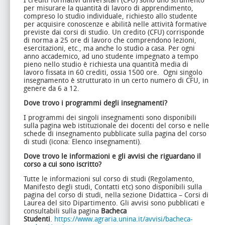
I crediti formativi universitari (CFU) sono uno strumento
per misurare la quantità di lavoro di apprendimento,
compreso lo studio individuale, richiesto allo studente
per acquisire conoscenze e abilità nelle attività formative
previste dai corsi di studio. Un credito (CFU) corrisponde
di norma a 25 ore di lavoro che comprendono lezioni,
esercitazioni, etc., ma anche lo studio a casa. Per ogni
anno accademico, ad uno studente impegnato a tempo
pieno nello studio è richiesta una quantità media di
lavoro fissata in 60 crediti, ossia 1500 ore. Ogni singolo
insegnamento è strutturato in un certo numero di CFU, in
genere da 6 a 12.
Dove trovo i programmi degli insegnamenti?
I programmi dei singoli insegnamenti sono disponibili
sulla pagina web istituzionale dei docenti del corso e nelle
schede di insegnamento pubblicate sulla pagina del corso
di studi (icona: Elenco insegnamenti).
Dove trovo le informazioni e gli avvisi che riguardano il
corso a cui sono iscritto?
Tutte le informazioni sul corso di studi (Regolamento,
Manifesto degli studi, Contatti etc) sono disponibili sulla
pagina del corso di studi, nella sezione Didattica – Corsi di
Laurea del sito Dipartimento. Gli avvisi sono pubblicati e
consultabili sulla pagina
Bacheca
Studenti
.
https://www.agraria.unina.it/avvisi/bacheca-