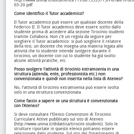
http://www.unina.it/documents/11958/13535713/PortaleTiroci
03-20.pdf
Come identifico il Tutor accademico?
Il Tutor accademico può essere un qualsiasi docente della
Federico II. Il Tutor accademico deve essere scelto dallo
studente prima di accedere alla sezione Tirocinio studenti
tramite Collabora. Non c'è un regola da seguire per
scegliere il Tutor accademico: si può scegliere il relatore
della tesi; un docente che insegna una materia legata alle
attività che lo studente intende svolgere durante il
tirocinio; un docente con cui lo studente ha già svolto
alcune attività pratiche, etc.
Posso svolgere l'attività di tirocinio extramoenia in una
struttura (azienda, ente, professionista etc.) non
convenzionata e quindi non inserita nella lista di Ateneo?
No, l'attività di tirocinio extramoenia può essere svolta
solo in una struttura convenzionata.
Come faccio a sapere se una struttura è convenzionata
con l'Ateneo?
Si deve consultare l'Elenco Convenzioni di Tirocinio
Curriculare Attive pubblicato sul sito di Ateneo
(http://www.unina.it/didattica/tirocini-studenti). Solo le
strutture riportate in questo elenco potranno essere
selezionate dallo studente. Sul sito del Dipartimento di