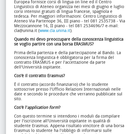
Europea fornisce corsi di lingua on line ed il Centro
Linguistico di Ateneo organizza nei mesi di giugno e luglio
corsi intensivi gratuiti di lingua francese, spagnola e
tedesca. Per maggiori informazioni: Centro Linguistico di
Ateneo Via Partenope 36, III piano - tel 081 2535738 - Via
Mezzocannone 16, II piano - tel 081 2534696/7 e-mail:
cla@unina.it (
www.cla.unina.it
).
Quando mi devo preoccupare della conoscenza linguistica
se voglio partire con una borsa ERASMUS?
Prima della partenza e della partecipazione al Bando. La
conoscenza linguistica è obbligatoria per la firma del
contratto ERASMUS e per l'accettazione da parte
dell'Università ospitante.
Cos'è il contratto Erasmus?
È il contratto (accordo finanziario) che lo studente
sottoscrive presso l'Ufficio Relazioni Internazionali nelle
date e secondo le procedure che verranno pubblicate sul
sito.
Cos'è l'
application
form
?
Con questo termine si intendono i moduli da compilare
per l'iscrizione all'Università ospitante in qualità di
studente Erasmus. Appena risultato vincitore di una borsa
Erasmus lo studente ha l'obbligo di informarsi sulle