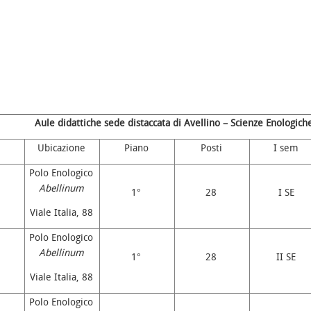
Aule didattiche sede distaccata di Avellino – Scienze Enologich
Ubicazione
Piano
Posti
I sem
Polo Enologico
Abellinum
1°
28
I SE
Viale Italia, 88
Polo Enologico
Abellinum
1°
28
II SE
Viale Italia, 88
Polo Enologico