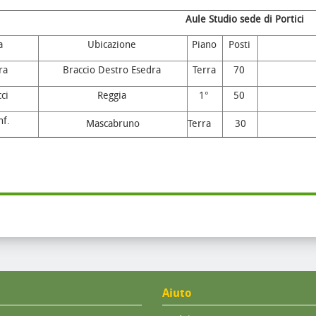
Aule Studio sede di Portici
a
Ubicazione
Piano
Posti
ra
Braccio Destro Esedra
Terra
70
ci
Reggia
1°
50
nf.
Mascabruno
Terra
30
Aiuto