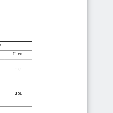
e
II sem
I SE
II SE