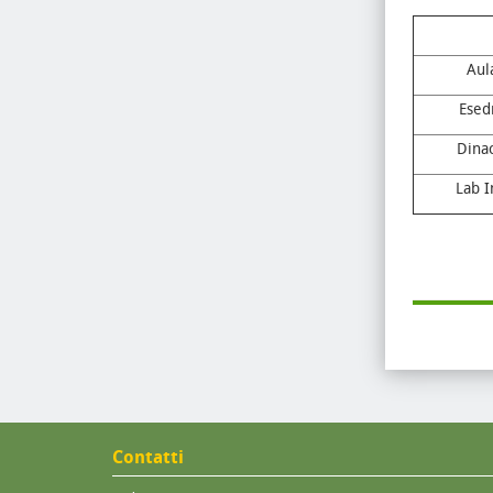
Aul
Esed
Dinac
Lab I
Contatti