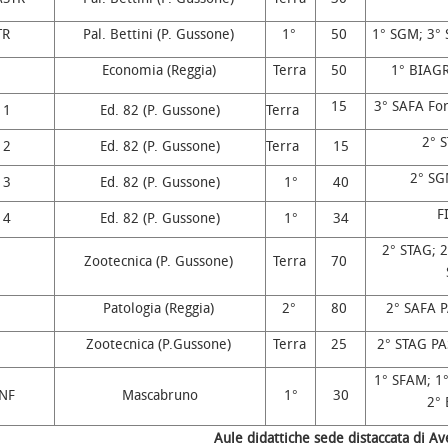
TR
Pal. Bettini (P. Gussone)
1°
50
1° SGM; 3°
Economia (Reggia)
Terra
50
1° BIAGR
15
3° SAFA For
 1
Ed. 82 (P. Gussone)
Terra
2° 
 2
Ed. 82 (P. Gussone)
Terra
15
2° SG
 3
Ed. 82 (P. Gussone)
1°
40
F
 4
Ed. 82 (P. Gussone)
1°
34
2° STAG; 2
Zootecnica (P. Gussone)
Terra
70
Patologia (Reggia)
2°
80
2° SAFA P
Zootecnica (P.Gussone)
Terra
25
2° STAG PA
1° SFAM; 1°
INF
Mascabruno
1°
30
2°
Aule didattiche sede distaccata di Av