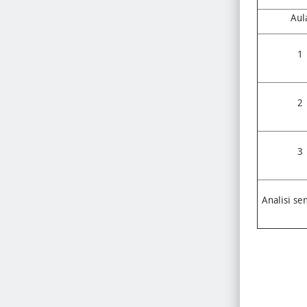
Aul
1
2
3
Analisi se