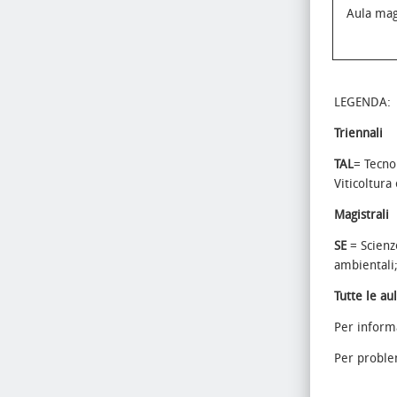
Aula ma
LEGENDA:
Triennali
TAL
= Tecno
Viticoltura
Magistrali
SE
= Scienz
ambientali
Tutte le au
Per informa
Per problem