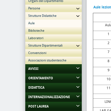
Organi del Dipartimento
Aule lezion
Persone
Strutture Didattiche
Aule
Aul
Biblioteche
1
Laboratori
2
Strutture Dipartimentali
7
Convenzioni
Associazioni studentesche
8
AVVISI
9
ORIENTAMENTO
10
DIDATTICA
11
INTERNAZIONALIZZAZIONE
LIN
POST LAUREA
LAB G