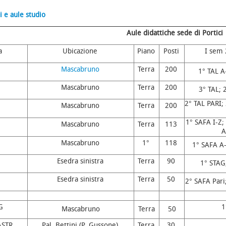
i e aule studio
Aule didattiche sede di Portici
a
Ubicazione
Piano
Posti
I sem
Mascabruno
Terra
200
1° TAL A
Mascabruno
Terra
200
3° TAL; 
2° TAL PARI; 
Mascabruno
Terra
200
1° SAFA I-Z;
Mascabruno
Terra
113
A
Mascabruno
1°
118
1° SAFA A-
Esedra sinistra
Terra
90
1° STAG
Esedra sinistra
Terra
50
2° SAFA Pari
G
1
Mascabruno
Terra
50
ASTR
Pal. Bettini (P. Gussone)
Terra
30