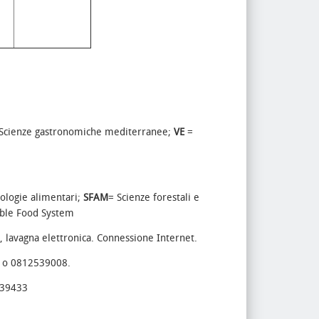
Scienze gastronomiche mediterranee;
VE
=
nologie alimentari;
SFAM
= Scienze forestali e
able Food System
 lavagna elettronica. Connessione Internet.
o 0812539008.
39433