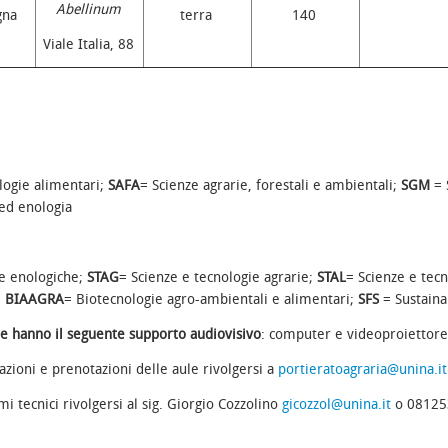
Abellinum
gna
terra
140
Viale Italia, 88
logie alimentari;
SAFA
= Scienze agrarie, forestali e ambientali;
SGM
= 
 ed enologia
e enologiche;
STAG
= Scienze e tecnologie agrarie;
STAL
= Scienze e tec
;
BIAAGRA
= Biotecnologie agro-ambientali e alimentari;
SFS
= Sustain
le hanno il seguente supporto audiovisivo
: computer e videoproiettore,
zioni e prenotazioni delle aule rivolgersi a
portieratoagraria@unina.it
i tecnici rivolgersi al sig. Giorgio Cozzolino
gicozzol@unina.it
o 08125