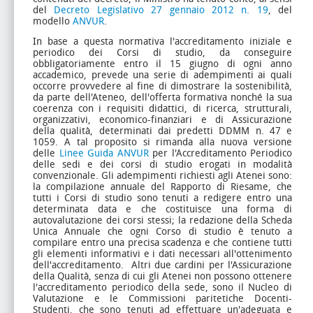
del
Decreto Legislativo 27 gennaio 2012 n. 19
, del
modello
ANVUR
.
In base a questa normativa l'accreditamento iniziale e
periodico dei Corsi di studio, da conseguire
obbligatoriamente entro il 15 giugno di ogni anno
accademico, prevede una serie di adempimenti ai quali
occorre provvedere al fine di dimostrare la sostenibilità,
da parte dell'Ateneo, dell'offerta formativa nonché la sua
coerenza con i requisiti didattici, di ricerca, strutturali,
organizzativi, economico-finanziari e di Assicurazione
della qualità, determinati dai predetti DDMM n. 47 e
1059. A tal proposito si rimanda alla nuova versione
delle
Linee Guida ANVUR
per l'Accreditamento Periodico
delle sedi e dei corsi di studio erogati in modalità
convenzionale.
Gli adempimenti richiesti agli Atenei sono:
la compilazione annuale del Rapporto di Riesame, che
tutti i Corsi di studio sono tenuti a redigere entro una
determinata data e che costituisce una forma di
autovalutazione dei corsi stessi;
la redazione della Scheda
Unica Annuale che ogni Corso di studio è tenuto a
compilare entro una precisa scadenza e che contiene tutti
gli elementi informativi e i dati necessari all'ottenimento
dell'accreditamento.
Altri due cardini per l'Assicurazione
della Qualità, senza di cui gli Atenei non possono ottenere
l'accreditamento periodico della sede, sono il Nucleo di
Valutazione e le Commissioni paritetiche Docenti-
Studenti, che sono tenuti ad effettuare un'adeguata e